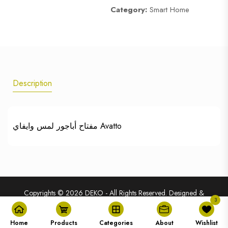
Category:
Smart Home
Description
مفتاح أباجور لمس وايفاي Avatto
Copyrights © 2026
DEKO
- All Rights Reserved. Designed &
3
Developed By
DEKO
Home
Products
Categories
About
Wishlist