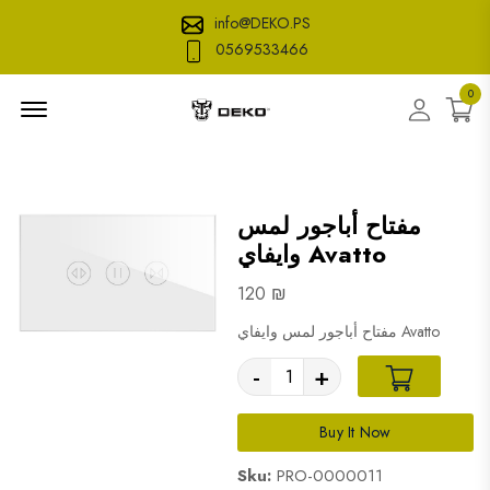
info@DEKO.PS
0569533466
0
Menu Open
Accoun
مفتاح أباجور لمس
وايفاي Avatto
120 ₪
مفتاح أباجور لمس وايفاي Avatto
-
+
Buy It Now
Sku:
PRO-0000011